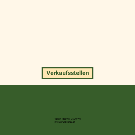
Verkaufsstellen
Verein IdéeWil, 9500 Wil
info@thurbobräu.ch