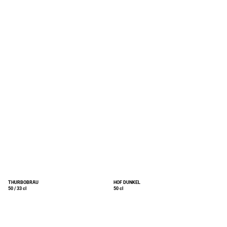
THURBOBRÄU
HOF DUNKEL
50 / 33 cl
50 cl