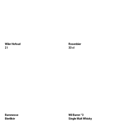
Wiler Hofsud
Rosenbier
2 l
33 cl
Baronesse
Wil Baron °3
Bierlikör
Single Malt Whisky