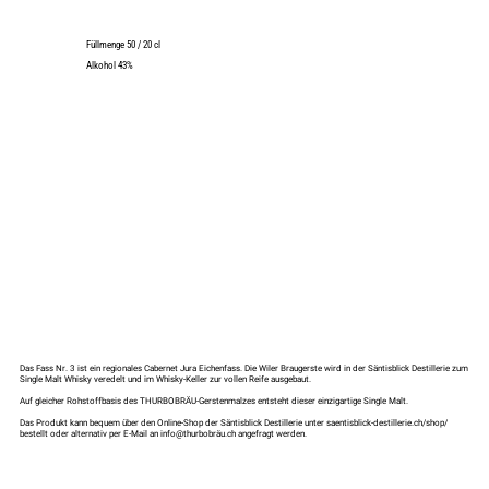
Füllmenge 50 / 20 cl
Alkohol 43%
Das Fass Nr. 3 ist ein regionales Cabernet Jura Eichenfass. Die Wiler Braugerste wird in der Säntisblick Destillerie zum
Single Malt Whisky veredelt und im Whisky-Keller zur vollen Reife ausgebaut.
Auf gleicher Rohstoffbasis des THURBOBRÄU-Gerstenmalzes entsteht dieser einzigartige Single Malt.
Das Produkt kann bequem über den Online-Shop der Säntisblick Destillerie unter saentisblick-destillerie.ch/shop/
bestellt oder alternativ per E-Mail an info@thurbobräu.ch angefragt werden.