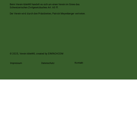
Beim Verein IdéeWil handelt es sich um einen Verein im Sinne des
Schweizerischen Zivilgesetzbuches Art. 60 ff.
Der Verein wird durch den Präsidenten, Patrick Meyenberger vertreten.
© 2025, Verein IdéeWil, created by
EINFACHCOM
Kontakt
Impressum
Datenschutz