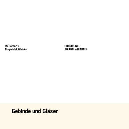
Wil Baron °4
PRESIDENTE
Single Malt Whisky
AU RUM WILENSIS
Gebinde und Gläser