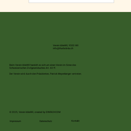
Verein IdéeWil, 9500 Wil
info@thurbobräu.ch
Beim Verein IdéeWil handelt es sich um einen Verein im Sinne des
Schweizerischen Zivilgesetzbuches Art. 60 ff.
Der Verein wird durch den Präsidenten, Patrick Meyenberger vertreten.
© 2025, Verein IdéeWil, created by
EINFACHCOM
Kontakt
Impressum
Datenschutz