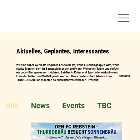
Aktuelles, Geplantes, Interessantes
Wir sind dabei, wenn die Region in Festlaune ist, wenn Fussball gespielt wird, wenn
starke Mannen sich im Sägemehl messen und wenn Menschen feiern und einfach
ein gutes Bier geniessen möchten. Sei dies in Kultur und Sport oder einfach wenn
Bieraktie
Freundschaften und Vielfalt gelebt werden. Diese Leidenschaft leben wir bei
THURBOBRÄU und möchten es euch nicht vorenthalten. Proscht!
Alle
News
Events
TBC
Termine