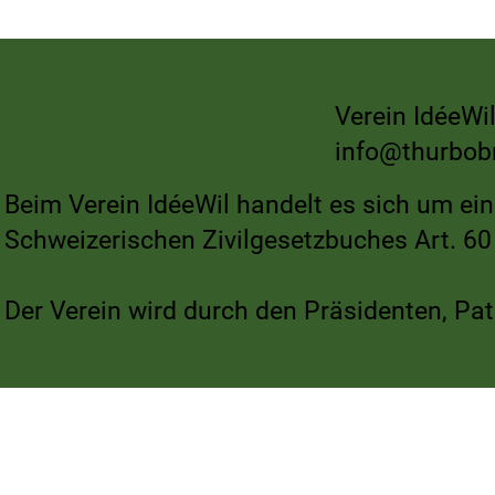
Mobilisieren wir Wil – auf nach
Thurbobräu B
Rebstein zum Schweizer
Gast auf dem 
Cupspiel
Rickenmann
Verein IdéeWil
info@thurbob
Beim Verein IdéeWil handelt es sich um ei
Schweizerischen Zivilgesetzbuches Art. 60 
Der Verein wird durch den Präsidenten, Pat