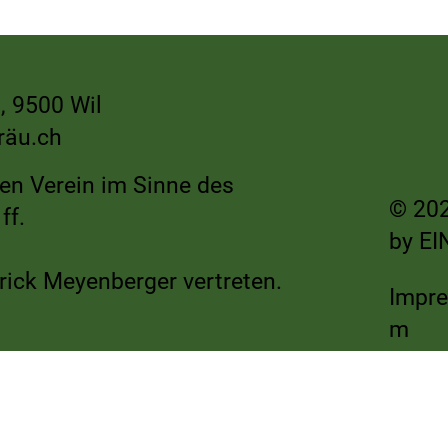
usiness Club zu
Thurbobräu stösst auf 150 Jah
Hof der Familie
Tonhalle Theater Wil an
, 9500 Wil
räu.ch
nen Verein im Sinne des
© 202
ff.
by
EI
rick Meyenberger vertreten.
Impr
m