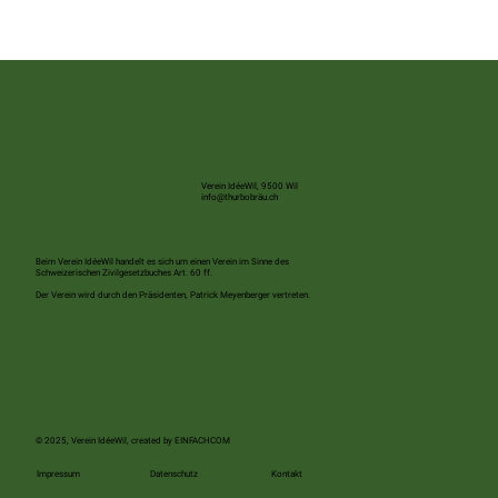
Verein IdéeWil, 9500 Wil
info@thurbobräu.ch
Beim Verein IdéeWil handelt es sich um einen Verein im Sinne des
Schweizerischen Zivilgesetzbuches Art. 60 ff.
Der Verein wird durch den Präsidenten, Patrick Meyenberger vertreten.
© 2025, Verein IdéeWil, created by
EINFACHCOM
Kontakt
Impressum
Datenschutz