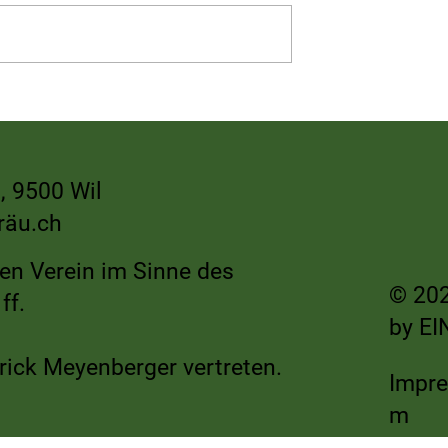
 Genusswanderung
Ein wunderbares Wochenende
Wiler Weihnachtsmarkt ✨
, 9500 Wil
räu.ch
nen Verein im Sinne des
© 202
ff.
by
EI
rick Meyenberger vertreten.
Impr
m