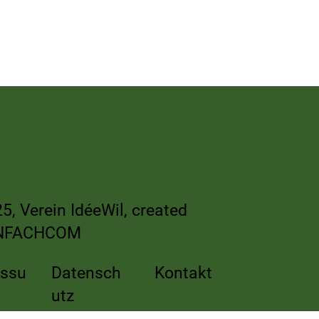
 am
5, Verein IdéeWil, created
NFACHCOM
essu
Datensch
Kontakt
utz