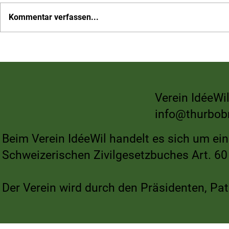
Kommentar verfassen...
6. Rossrüter
Mobilisieren wir Wil – auf nach
Rebstein zum Schweizer
Cupspiel
Verein IdéeWil
info@thurbob
Beim Verein IdéeWil handelt es sich um ei
Schweizerischen Zivilgesetzbuches Art. 60 
Der Verein wird durch den Präsidenten, Pat