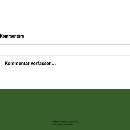
Kommentare
Kommentar verfassen...
Mobilisieren wir Wil – auf nach Rebstein zum
Schweizer Cupspiel
Verein IdéeWil, 9500 Wil
info@thurbobräu.ch