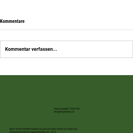
Kommentare
Kommentar verfassen...
Mobilisieren wir Wil – auf nach Rebstein zum
Schweizer Cupspiel
Verein IdéeWil, 9500 Wil
info@thurbobräu.ch
Beim Verein IdéeWil handelt es sich um einen Verein im Sinne des
Schweizerischen Zivilgesetzbuches Art. 60 ff.