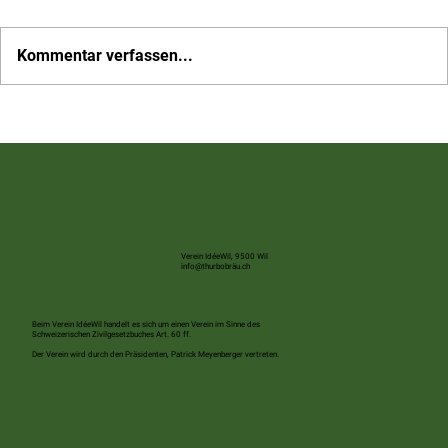
Kommentar verfassen...
Mobilisieren wir Wil – auf nach Rebstein zum
Schweizer Cupspiel
Verein IdéeWil, 9500 Wil
info@thurbobräu.ch
Beim Verein IdéeWil handelt es sich um einen Verein im Sinne des
Schweizerischen Zivilgesetzbuches Art. 60 ff.
Der Verein wird durch den Präsidenten, Patrick Meyenberger vertreten.